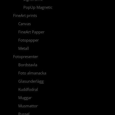
PopUp Magnetic
FineArt prints
Canvas
FineArt Papper
Fotopapper
Metall
Fotopresenter
Bordstavla
Foto almanacka
Glasunderlägg
Kuddfodral
Muggar
Musmattor
Pussel