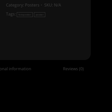
Category:
Posters
SKU:
N/A
Tags:
fotoposter
poster
ional information
Reviews (0)