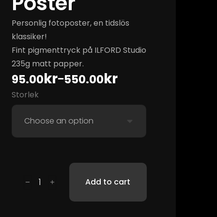
Poster
Personlig fotoposter, en tidslös
klassiker!
Fint pigmenttryck på ILFORD Studio
235g matt papper.
kr
kr
95.00
550.00
–
Storlek
Add to cart