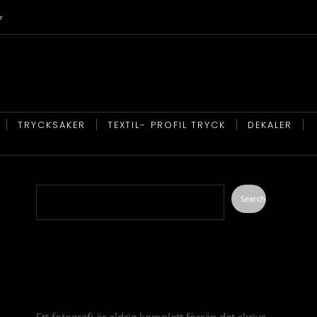
r
TRYCKSAKER
TEXTIL- PROFIL TRYCK
DEKALER
Search
Search
Recent Posts
Ett fotografi är aldrig komplett förrän det skrivs