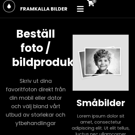
FRAMKALLA BILDER
Beställ
foto /
bildprodukt
Skriv ut dina
favoritfoton direkt från
din mobil eller dator
Småbilder
och välj bland vårt
utbud av storlekar och
Lorem ipsum dolor sit
amet, consectetur
ytbehandlingar
adipiscing elit. Ut elit tellus,
luctus nec ullamcorper