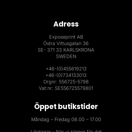
Adress
Exposeprint AB
Östra Vittusgatan 36
SE- 371 33 KARLSKRONA
SWEDEN
+46-(0)455619213
+46-(0)734133013
Orgnr: 556725-5798
Vat:nr: SE556725579801
Öppet butikstider
Måndag – Fredag 08.00 – 17.00
Lördagar – När vi känner för det