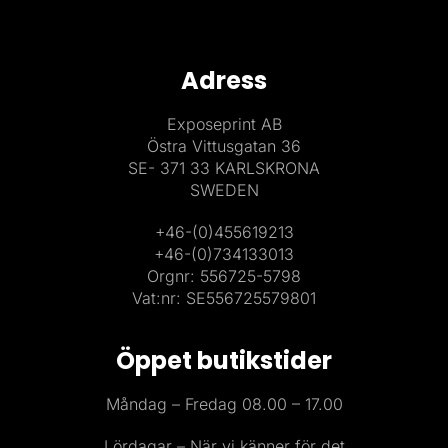
Adress
Exposeprint AB
Östra Vittusgatan 36
SE- 371 33 KARLSKRONA
SWEDEN
+46-(0)455619213
+46-(0)734133013
Orgnr: 556725-5798
Vat:nr: SE556725579801
Öppet butikstider
Måndag – Fredag 08.00 – 17.00
Lördagar – När vi känner för det