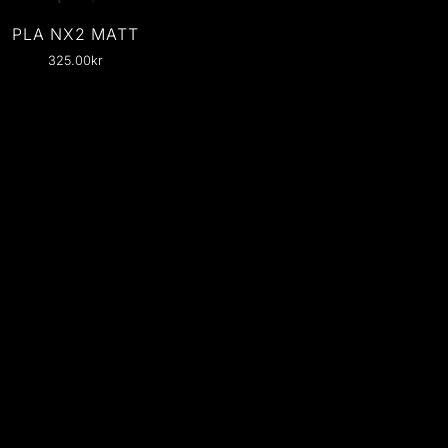
PLA NX2 MATT
325.00
kr
int Bed Temperature: 20-
60 °C Printing
mperature: 200-230 °C…