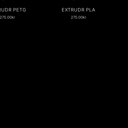
RUDR PETG
EXTRUDR PLA
275.00
kr
275.00
kr
etG Short
PLA Short
Pr
Te