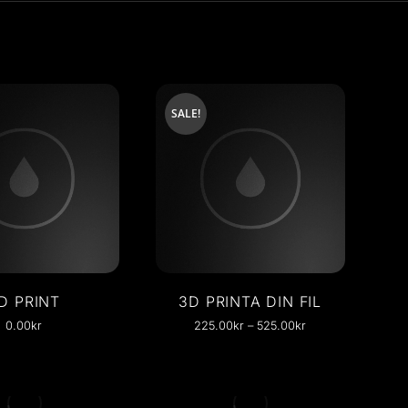
SALE!
D PRINT
3D PRINTA DIN FIL
0.00
kr
225.00
kr
–
525.00
kr
in 3D Utskrift –…
Gör en fin Förstoring av…