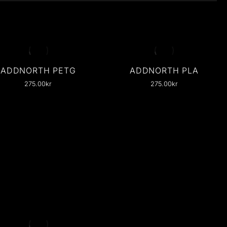
ADDNORTH PETG
ADDNORTH PLA
275.00
kr
275.00
kr
PetG Short
PLA Short