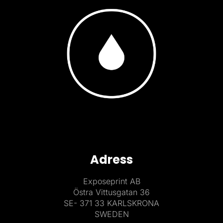
Adress
Exposeprint AB
Östra Vittusgatan 36
SE- 371 33 KARLSKRONA
SWEDEN