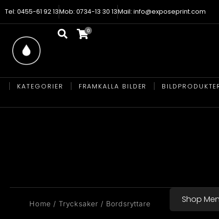
Tel: 0455-61 92 13
Mob: 0734-13 30 13
Mail: info@exposeprint.com
KATEGORIER
FRAMKALLA BILDER
BILDPRODUKTE
Shop Me
You are here:
Home
Trycksaker
Bordsryttare