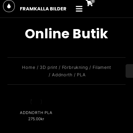
FRAMKALLA BILDER
Online Butik
You are here:
Home
3D print
Förbrukning
Filament
Addnorth
PLA
ADDNORTH PLA
275.00
kr
PLA Short