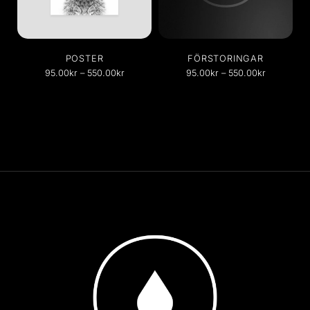
POSTER
FÖRSTORINGAR
95.00
kr
–
550.00
kr
95.00
kr
–
550.00
kr
Personlig fotoposter, en
Dina bästa bilder/foton i
tidslös klassiker!…
stort…
Showing all 2 results