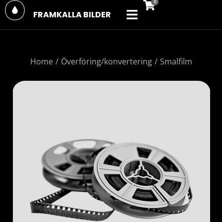
FRAMKALLA BILDER
You are here:
Home
Överföring/konvertering
Smalfilm