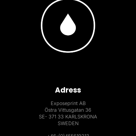
Adress
Exposeprint AB
Östra Vittusgatan 36
SE- 371 33 KARLSKRONA
SWEDEN
+46-(0)455619213