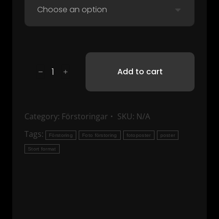
Add to cart
Category:
Förstoringar
SKU:
N/A
Tags:
Förstoring
Foto förstoring
fotoposter
poster
Stort format