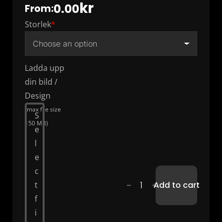
kr
0.00
From:
Storlek
*
Ladda upp
din bild /
Design
(max file size
S
150 MB)
e
l
e
c
t
Add to cart
f
i