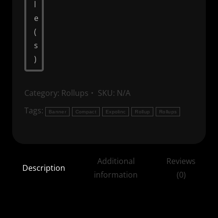
l
e
(
s
)
Category:
Rollups
SKU:
N/A
Tags:
Banner
Compact
Expolinc
Rollup
Rollups
Additional
Reviews
Description
information
(0)