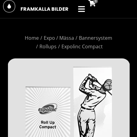
FRAMKALLA BILDER
You are here:
Home
Expo / Mässa
Bannersystem
Rollups
Expolinc Compact