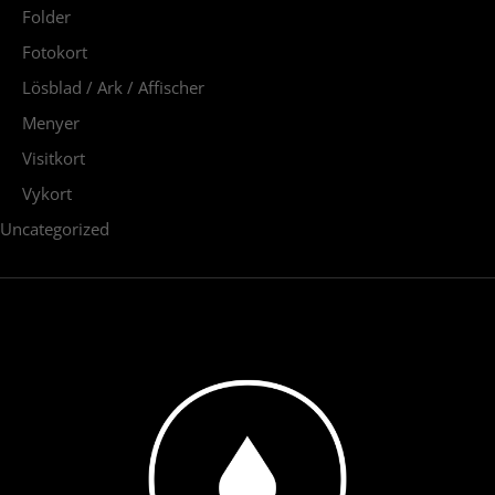
Folder
Fotokort
Lösblad / Ark / Affischer
Menyer
Visitkort
Vykort
Uncategorized