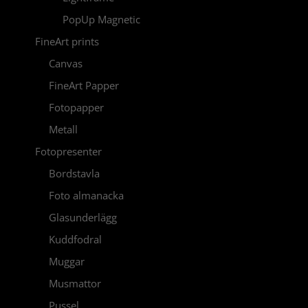
PopUp Magnetic
FineArt prints
Canvas
FineArt Papper
Fotopapper
Metall
Fotopresenter
Bordstavla
Foto almanacka
Glasunderlägg
Kuddfodral
Muggar
Musmattor
Pussel