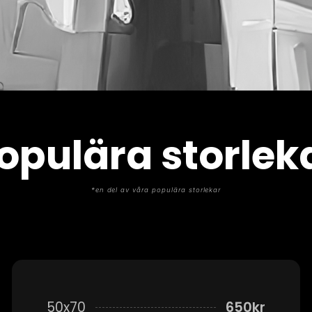
opulära storlek
*en del av våra populära storlekar
50x70
650kr