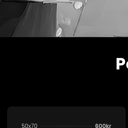
P
50x70
600kr