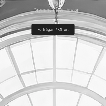
Grymma metall tavlor
Förfrågan / Offert