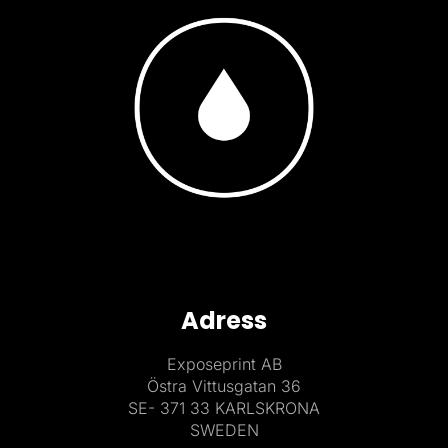
Adress
Exposeprint AB
Östra Vittusgatan 36
SE- 371 33 KARLSKRONA
SWEDEN