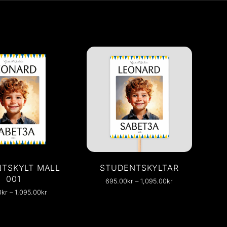
TSKYLT MALL
STUDENTSKYLTAR
001
695.00
kr
–
1,095.00
kr
0
kr
–
1,095.00
kr
Hos oss på Studentskylten.se
(Exposeprint)…
lt / Studentplakat