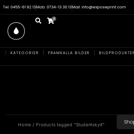
Tel: 0455-61 92 13
Mob: 0734-13 30 13
Mail: info@exposeprint.com
KATEGORIER
FRAMKALLA BILDER
BILDPRODUKTE
Sho
You are here:
Home
Products tagged “Studentskylt”