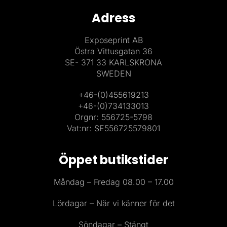
Adress
Exposeprint AB
Östra Vittusgatan 36
SE- 371 33 KARLSKRONA
SWEDEN
+46-(0)455619213
+46-(0)734133013
Orgnr: 556725-5798
Vat:nr: SE556725579801
Öppet butikstider
Måndag – Fredag 08.00 – 17.00
Lördagar – När vi känner för det
Söndagar – Stängt