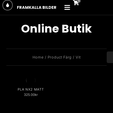
FRAMKALLA BILDER
Online Butik
You are here:
Home
Product Färg
Vit
PLA NX2 MATT
325.00
kr
Print Bed Temperature: 20-
60 °C Printing
Temperature: 200-230 °C…