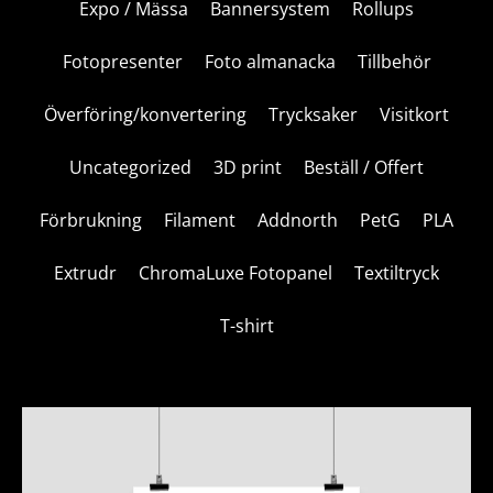
Expo / Mässa
Bannersystem
Rollups
Fotopresenter
Foto almanacka
Tillbehör
Överföring/konvertering
Trycksaker
Visitkort
Uncategorized
3D print
Beställ / Offert
Förbrukning
Filament
Addnorth
PetG
PLA
Extrudr
ChromaLuxe Fotopanel
Textiltryck
T-shirt