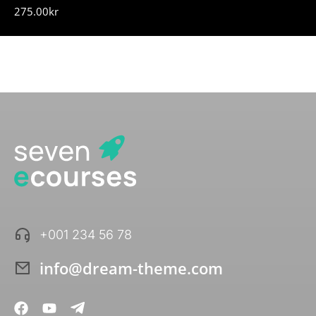
275.00
kr
+001 234 56 78
info@dream-theme.com