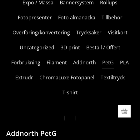
Expo / Mässa
Bannersystem
Rollups
Fotopresenter
Foto almanacka
Tillbehör
Överföring/konvertering
Trycksaker
Visitkort
Uncategorized
3D print
Beställ / Offert
Förbrukning
Filament
Addnorth
PetG
PLA
Extrudr
ChromaLuxe Fotopanel
Textiltryck
T-shirt
Addnorth PetG