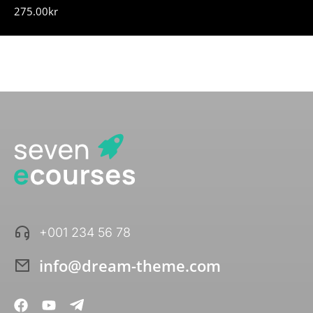
275.00
kr
+001 234 56 78
info@dream-theme.com