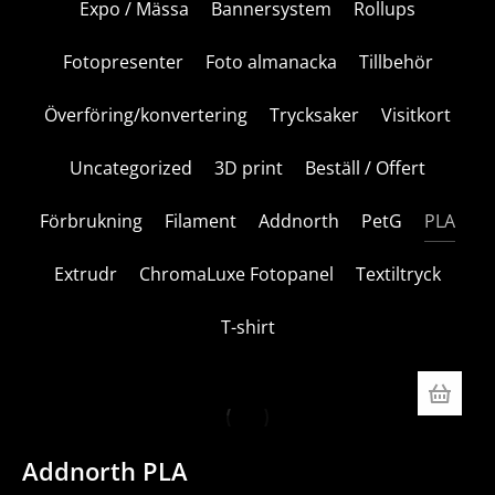
Expo / Mässa
Bannersystem
Rollups
Fotopresenter
Foto almanacka
Tillbehör
Överföring/konvertering
Trycksaker
Visitkort
Uncategorized
3D print
Beställ / Offert
Förbrukning
Filament
Addnorth
PetG
PLA
Extrudr
ChromaLuxe Fotopanel
Textiltryck
T-shirt
Addnorth PLA