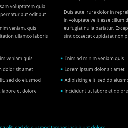
sam voluptatem quia
Duis aute irure dolor in repr
spernatur aut odit aut
in voluptate velit esse cillum 
nim veniam, quis
eu fugiat nulla pariatur. Exce
tation ullamco laboris
sint occaecat cupidatat non p
im veniam quis
Enim ad minim veniam quis
 dolor sit amet
Lorem ipsum dolor sit amet
elit, sed do eiusmod
Adipisicing elit, sed do eiusm
t labore et dolore
Incididunt ut labore et dolore
ing elit, sed do eiusmod tempor incididunt dolore