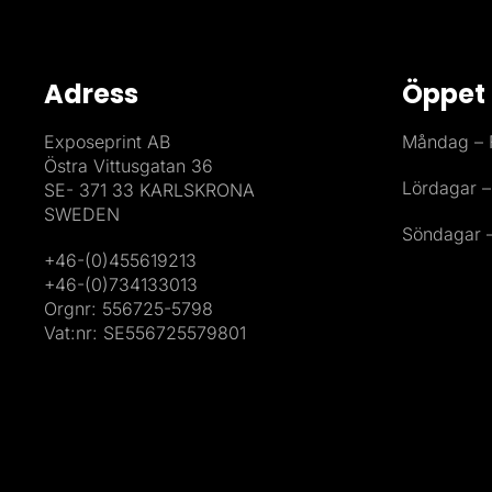
Adress
Öppet 
Exposeprint AB
Måndag – F
Östra Vittusgatan 36
Lördagar –
SE- 371 33 KARLSKRONA
SWEDEN
Söndagar –
+46-(0)455619213
+46-(0)734133013
Orgnr: 556725-5798
Vat:nr: SE556725579801