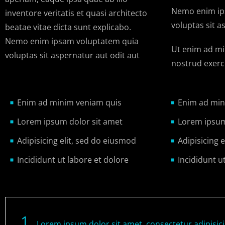
Nemo enim ip
inventore veritatis et quasi architecto
voluptas sit a
beatae vitae dicta sunt explicabo.
Nemo enim ipsam voluptatem quia
Ut enim ad mi
voluptas sit aspernatur aut odit aut
nostrud exerci
Enim ad minim veniam quis
Enim ad min
Lorem ipsum dolor sit amet
Lorem ipsum
Adipisicing elit, sed do eiusmod
Adipisicing 
Incididunt ut labore et dolore
Incididunt u
1
Lorem ipsum dolor sit amet, consectetur adipisic