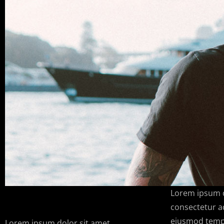
Lorem ipsum d
consectetur ad
eiusmod tempo
Lorem ipsum dolor sit amet,