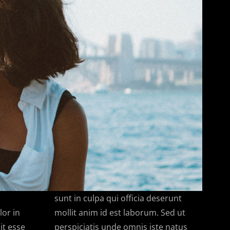
o
sunt in culpa qui officia deserunt
lor in
mollit anim id est laborum. Sed ut
it esse
perspiciatis unde omnis iste natus