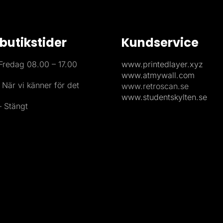
butikstider
Kundservice
redag 08.00 – 17.00
www.printedlayer.xyz
www.atmywall.com
 När vi känner för det
www.retroscan.se
www.studentskylten.se
 Stängt