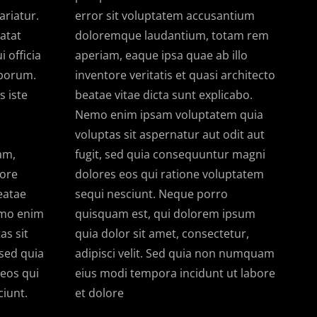
ariatur.
error sit voluptatem accusantium
atat
doloremque laudantium, totam rem
 officia
aperiam, eaque ipsa quae ab illo
aborum.
inventore veritatis et quasi architecto
s iste
beatae vitae dicta sunt explicabo.
Nemo enim ipsam voluptatem quia
voluptas sit aspernatur aut odit aut
am,
fugit, sed quia consequuntur magni
tore
dolores eos qui ratione voluptatem
beatae
sequi nesciunt. Neque porro
emo enim
quisquam est, qui dolorem ipsum
as sit
quia dolor sit amet, consectetur,
 sed quia
adipisci velit. Sed quia non numquam
eos qui
eius modi tempora incidunt ut labore
ciunt.
et dolore