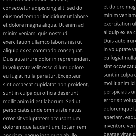
et dolore mag
consectetur adipisicing elit, sed do
minim veniam,
eiusmod tempor incididunt ut labore
exercitation u
et dolore magna aliqua. Ut enim ad
aliquip ex ea
minim veniam, quis nostrud
Duis aute irur
exercitation ullamco laboris nisi ut
in voluptate v
aliquip ex ea commodo consequat.
eu fugiat null
Duis aute irure dolor in reprehenderit
sint occaecat 
in voluptate velit esse cillum dolore
sunt in culpa 
eu fugiat nulla pariatur. Excepteur
mollit anim id
sint occaecat cupidatat non proident,
perspiciatis u
sunt in culpa qui officia deserunt
error sit vol
mollit anim id est laborum. Sed ut
doloremque l
perspiciatis unde omnis iste natus
aperiam, eaque
error sit voluptatem accusantium
inventore veri
doloremque laudantium, totam rem
beatae vitae d
aperiam, eaque ipsa quae ab illo