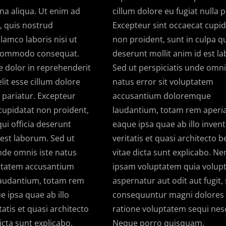
na aliqua. Ut enim ad
cillum dolore eu fugiat nulla p
 quis nostrud
Excepteur sint occaecat cupid
llamco laboris nisi ut
non proident, sunt in culpa qui
 commodo consequat.
deserunt mollit anim id est l
e dolor in reprehenderit
Sed ut perspiciatis unde omni
elit esse cillum dolore
natus error sit voluptatem
a pariatur. Excepteur
accusantium doloremque
cupidatat non proident,
laudantium, totam rem aperi
qui officia deserunt
eaque ipsa quae ab illo inven
 est laborum. Sed ut
veritatis et quasi architecto 
nde omnis iste natus
vitae dicta sunt explicabo. N
uptatem accusantium
ipsam voluptatem quia volupt
audantium, totam rem
aspernatur aut odit aut fugit,
 ipsa quae ab illo
consequuntur magni dolores 
tatis et quasi architecto
ratione voluptatem sequi nes
icta sunt explicabo.
Neque porro quisquam.