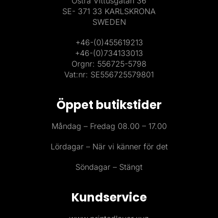
Östra Vittusgatan 36
SE- 371 33 KARLSKRONA
SWEDEN
+46-(0)455619213
+46-(0)734133013
Orgnr: 556725-5798
Vat:nr: SE556725579801
Öppet butikstider
Måndag – Fredag 08.00 – 17.00
Lördagar – När vi känner för det
Söndagar – Stängt
Kundservice